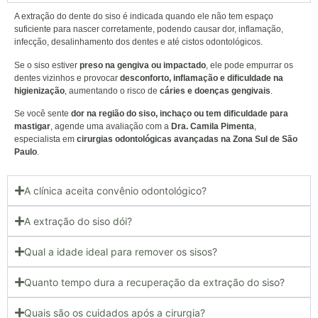
A extração do dente do siso é indicada quando ele não tem espaço
suficiente para nascer corretamente, podendo causar dor, inflamação,
infecção, desalinhamento dos dentes e até cistos odontológicos.
Se o siso estiver
preso na gengiva ou impactado
, ele pode empurrar os
dentes vizinhos e provocar
desconforto, inflamação e dificuldade na
higienização
, aumentando o risco de
cáries e doenças gengivais
.
Se você sente
dor na região do siso, inchaço ou tem dificuldade para
mastigar
, agende uma avaliação com a
Dra. Camila Pimenta
,
especialista em
cirurgias odontológicas avançadas na Zona Sul de São
Paulo
.
A clínica aceita convênio odontológico?
A extração do siso dói?
Qual a idade ideal para remover os sisos?
Quanto tempo dura a recuperação da extração do siso?
Quais são os cuidados após a cirurgia?